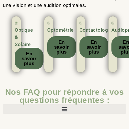
une vision et une audition optimales.
Optique
Optométrie
Contactologie
Audiop
&
En
En
E
Solaire
savoir
savoir
savo
plus
plus
plu
En
savoir
plus
Nos FAQ pour répondre à vos
questions fréquentes :